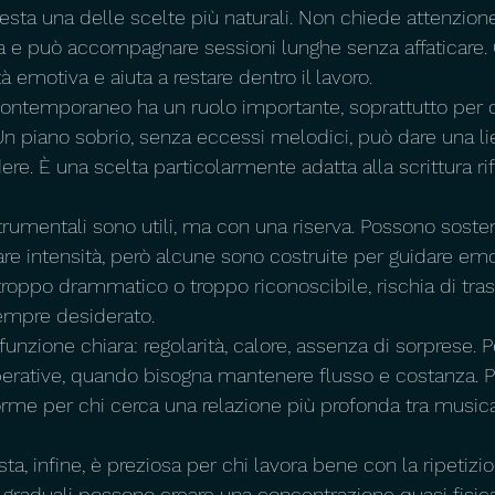
sta una delle scelte più naturali. Non chiede attenzione 
a e può accompagnare sessioni lunghe senza affaticare.
tà emotiva e aiuta a restare dentro il lavoro.
contemporaneo ha un ruolo importante, soprattutto per c
Un piano sobrio, senza eccessi melodici, può dare una li
ere. È una scelta particolarmente adatta alla scrittura rif
rumentali sono utili, ma con una riserva. Possono soste
re intensità, però alcune sono costruite per guidare e
troppo drammatico o troppo riconoscibile, rischia di trasc
empre desiderato.
 funzione chiara: regolarità, calore, assenza di sorprese. P
operative, quando bisogna mantenere flusso e costanza. 
forme per chi cerca una relazione più profonda tra music
ta, infine, è preziosa per chi lavora bene con la ripetizio
i graduali possono creare una concentrazione quasi fisica