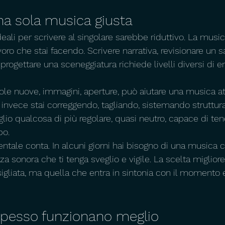
na sola musica giusta
eali per scrivere al singolare sarebbe riduttivo. La music
oro che stai facendo. Scrivere narrativa, revisionare un sa
rogettare una sceneggiatura richiede livelli diversi di en
ole nuove, immagini, aperture, può aiutare una musica a
invece stai correggendo, tagliando, sistemando struttura 
io qualcosa di più regolare, quasi neutro, capace di tene
po.
ntale conta. In alcuni giorni hai bisogno di una musica ch
nza sonora che ti tenga sveglio e vigile. La scelta miglior
gliata, ma quella che entra in sintonia con il momento e
 spesso funzionano meglio