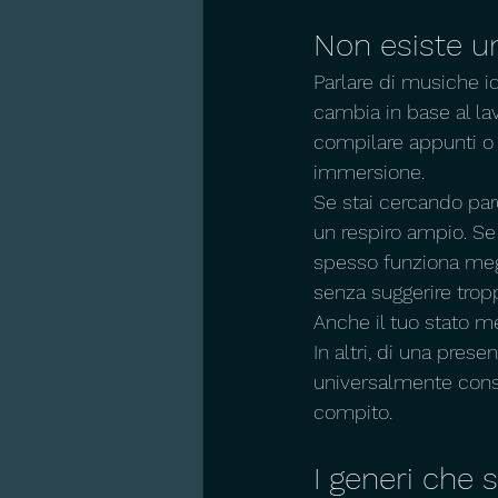
Non esiste u
Parlare di musiche id
cambia in base al lav
compilare appunti o p
immersione.
Se stai cercando par
un respiro ampio. Se 
spesso funziona megl
senza suggerire trop
Anche il tuo stato me
In altri, di una prese
universalmente consi
compito.
I generi che