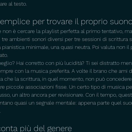
re al testo.
mplice per trovare il proprio suon
e non è cercare la playlist perfetta al primo tentativo, ma
 tre ambienti sonori diversi per tre sessioni di scrittura s
pianistica minimale, una quasi neutra. Poi valuta non il 
ato.
meglio? Hai corretto con più lucidità? Ti sei distratto m
mpre con la musica preferita. A volte il brano che ami di
va che la scrittura, in quel momento, non può concedere
re piccole associazioni fisse. Un certo tipo di musica per
flusso, un altro ancora per revisionare. Con il tempo, quest
tano quasi un segnale mentale: appena parte quel suono
.
conta più del genere