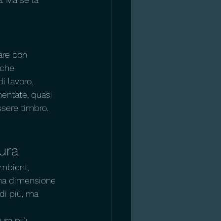
are con 
 che 
i lavoro.
entate, quasi 
sere timbro. 
tura
Ambient, 
una dimensione 
di più, ma 
tura più 