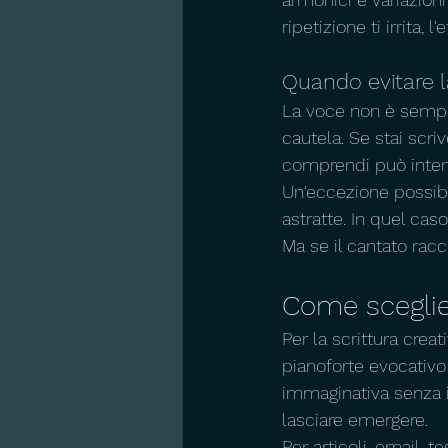
ripetizione ti irrita, 
Quando evitare 
La voce non è sempr
cautela. Se stai scriv
comprendi può interf
Un'eccezione possibi
astratte. In quel ca
Ma se il cantato racc
Come sceglier
Per la scrittura cre
pianoforte evocativo
immaginativa senza i
lasciare emergere.
Per articoli, email, t