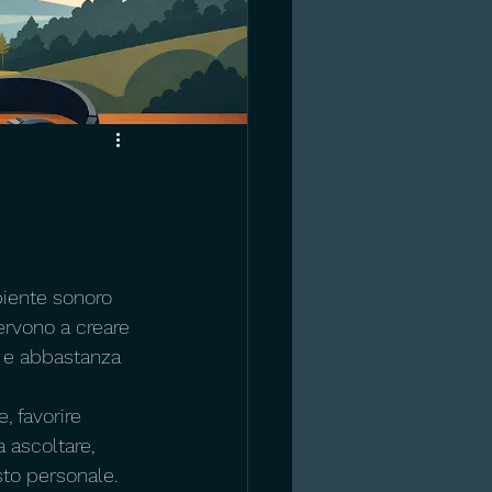
iente sonoro 
ervono a creare 
o e abbastanza 
, favorire 
 ascoltare, 
sto personale. 