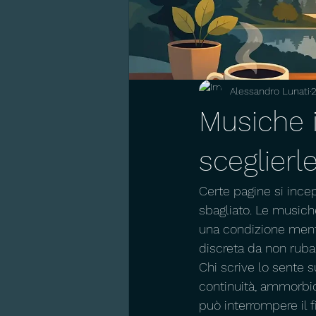
Alessandro Lunati
Musiche i
sceglierl
Certe pagine si inc
sbagliato. Le musiche
una condizione menta
discreta da non rubar
Chi scrive lo sente s
continuità, ammorbidi
può interrompere il f