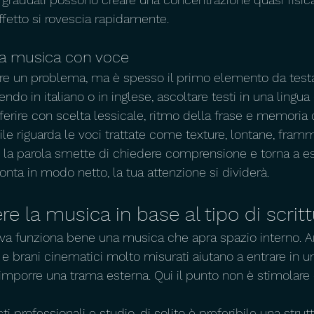
l'effetto si rovescia rapidamente.
la musica con voce
e un problema, ma è spesso il primo elemento da test
endo in italiano o in inglese, ascoltare testi in una lingua
erire con scelta lessicale, ritmo della frase e memoria d
le riguarda le voci trattate come texture, lontane, framm
so la parola smette di chiedere comprensione e torna a es
onta in modo netto, la tua attenzione si dividerà.
e la musica in base al tipo di scrit
ativa funziona bene una musica che apra spazio interno. 
 e brani cinematici molto misurati aiutano a entrare in 
mporre una trama esterna. Qui il punto non è stimolare 
esti professionali e studio, di solito è preferibile una strut