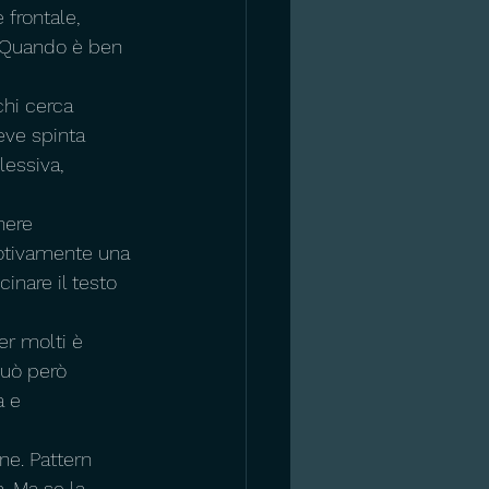
frontale, 
 Quando è ben 
hi cerca 
eve spinta 
lessiva, 
nere 
motivamente una 
inare il testo 
er molti è 
Può però 
a e 
ne. Pattern 
. Ma se la 