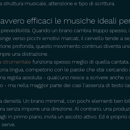
a struttura musicale, attenzione e tipo di scrittura.
vvero efficaci le musiche ideali per
a prevedibilità. Quando un brano cambia troppo spesso, 
nge verso picchi emotivi marcati, il cervello tende a seg
ione profonda, questo movimento continuo diventa una 
pre una distrazione.
 strumentale
 funziona spesso meglio di quella cantata. 
opria lingua, competono con le parole che stai cercando 
na regola assoluta - qualcuno riesce a scrivere anche co
 - ma nella maggior parte dei casi l'assenza di testo la
 densità. Un brano minimal, con pochi elementi ben bila
ura senza imporre una direzione. Al contrario, una produ
agli in primo piano, invita un ascolto attivo. Ed è proprio
 serve.