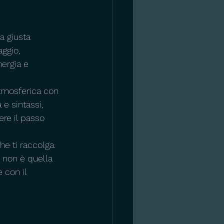
a giusta 
ggio, 
ergia e 
tmosferica con 
e sintassi, 
re il passo 
e ti raccolga. 
e non è quella 
 con il 