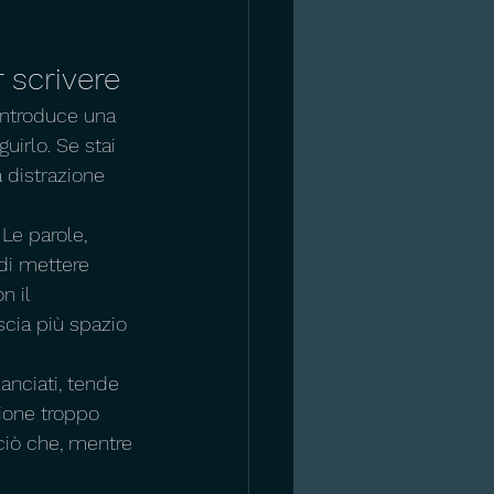
 scrivere
introduce una 
uirlo. Se stai 
distrazione 
Le parole, 
di mettere 
n il 
scia più spazio 
nciati, tende 
zione troppo 
 ciò che, mentre 