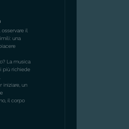
o
 osservare il 
imili: una 
piacere 
eno? La musica 
 più richiede 
.
 iniziare, un 
e 
, il corpo 