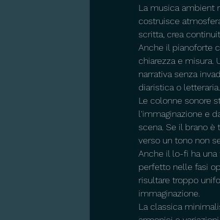
La musica ambient re
costruisce atmosfer
scritta, crea continui
Anche il pianoforte 
chiarezza e misura. 
narrativa senza invad
diaristica o letteraria.
Le colonne sonore st
l'immaginazione e da
scena. Se il brano è 
verso un tono non s
Anche il lo-fi ha una
perfetto nelle fasi 
risultare troppo uni
immaginazione.
La classica minimalis
armonici e variazion