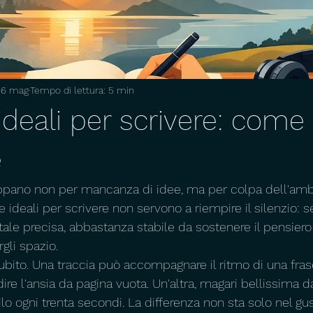
26 mag
Tempo di lettura: 5 min
deali per scrivere: come
e
eppano non per mancanza di idee, ma per colpa dell'amb
 ideali per scrivere non servono a riempire il silenzio: s
le precisa, abbastanza stabile da sostenere il pensier
gli spazio.
ubito. Una traccia può accompagnare il ritmo di una frase
re l'ansia da pagina vuota. Un'altra, magari bellissima da
ilo ogni trenta secondi. La differenza non sta solo nel gu