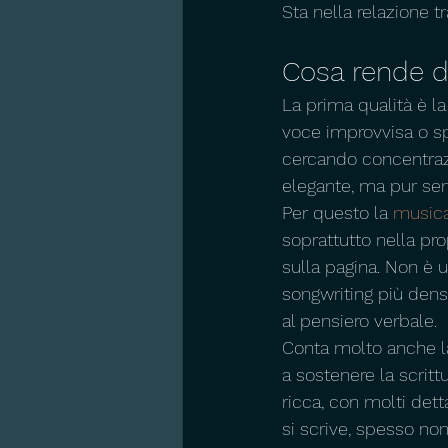
Sta nella relazione tr
Cosa rende da
La prima qualità è l
voce improvvisa o spi
cercando concentraz
elegante, ma pur sem
Per questo la 
musica
soprattutto nella pr
sulla pagina. Non è u
songwriting più denso
al pensiero verbale.
Conta molto anche la
a sostenere la scritt
ricca, con molti dett
si scrive, spesso non