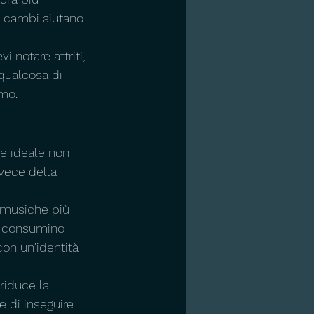
i cambi aiutano 
i notare attriti, 
qualcosa di 
smo.
me ideale non 
nvece della 
 musiche più 
n consumino 
con un'identità 
riduce la 
e di inseguire 