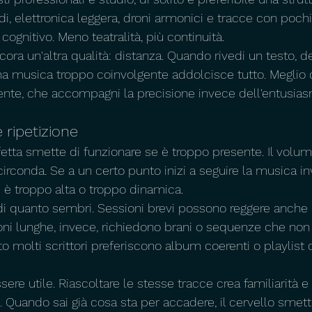
di, elettronica leggera, droni armonici e tracce con poch
cognitivo. Meno teatralità, più continuità.
cora un'altra qualità: distanza. Quando rivedi un testo, dev
Una musica troppo coinvolgente addolcisce tutto. Meglio 
rente, che accompagni la precisione invece dell'entusia
 ripetizione
fetta smette di funzionare se è troppo presente. Il volu
 circonda. Se a un certo punto inizi a seguire la musica i
 è troppo alta o troppo dinamica.
di quanto sembri. Sessioni brevi possono reggere anche
ioni lunghe, invece, richiedono brani o sequenze che no
o molti scrittori preferiscono album coerenti o playlist 
sere utile. Riascoltare le stesse tracce crea familiarità e 
o. Quando sai già cosa sta per accadere, il cervello smett