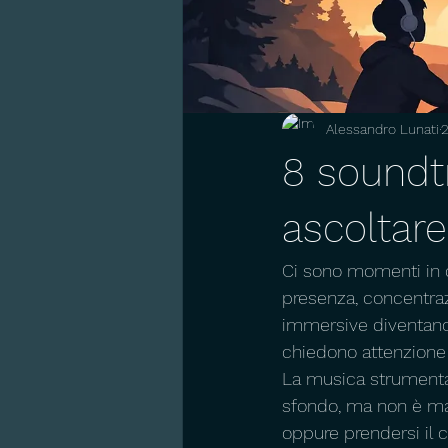
Alessandro Lunati
8 soundt
ascoltare
Ci sono momenti in 
presenza, concentraz
immersive diventano 
chiedono attenzione 
La musica strumental
sfondo, ma non è mai
oppure prendersi il c