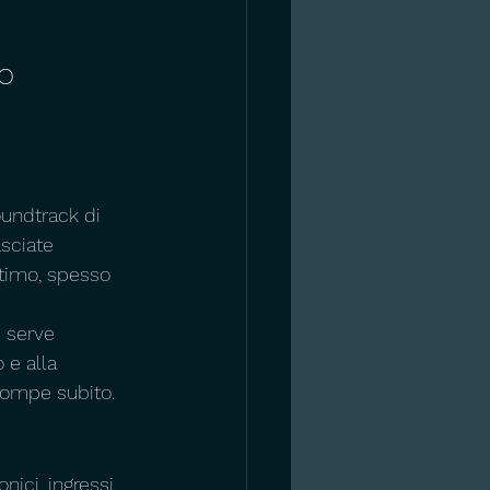
o 
oundtrack di 
sciate 
ntimo, spesso 
 serve 
 e alla 
 rompe subito.
nici, ingressi 