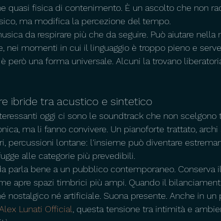
e quasi fisica di contenimento. È un ascolto che non ra
ssico, ma modifica la percezione del tempo.
usica da respirare più che da seguire. Può aiutare nella 
, nei momenti in cui il linguaggio è troppo pieno e serv
 però una forma universale. Alcuni la trovano liberatoria,
 ibride tra acustico e sintetico
interessanti oggi ci sono le soundtrack che non scelgono 
onica, ma li fanno convivere. Un pianoforte trattato, archi so
lari, percussioni lontane: l'insieme può diventare estrem
gge alle categorie più prevedibili.
ida parla bene a un pubblico contemporaneo. Conserva il
e apre spazi timbrici più ampi. Quando il bilanciamento è
é nostalgico né artificiale. Suona presente. Anche in un 
Alex Lunati Official
, questa tensione tra intimità e ambie