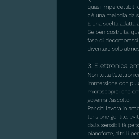
quasi impercettibili 
c'è una melodia da s
È una scelta adatta a 
Se ben costruita, qu
fase di decompressio
diventare solo atmosf
3. Elettronica e
Non tutta l'elettron
immersione con pulsa
microscopici che eme
governa l'ascolto.
Per chi lavora in amb
tensione gentile, ev
dalla sensibilità pers
pianoforte, altri li 