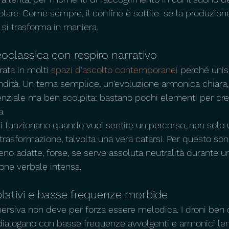
olare. Come sempre, il confine è sottile: se la produzion
a si trasforma in maniera.
oclassica con respiro narrativo
ata in molti 
spazi d'ascolto contemporanei
 perché unis
ondità. Un tema semplice, un'evoluzione armonica chiara,
ziale ma ben scolpita: bastano pochi elementi per crea
a.
funzionano quando vuoi sentire un percorso, non solo u
trasformazione, talvolta una vera catarsi. Per questo sono
Meno adatte, forse, se serve assoluta neutralità durante 
one verbale intensa.
lativi e basse frequenze morbide
siva non deve per forza essere melodica. I droni ben co
ialogano con basse frequenze avvolgenti e armonici len