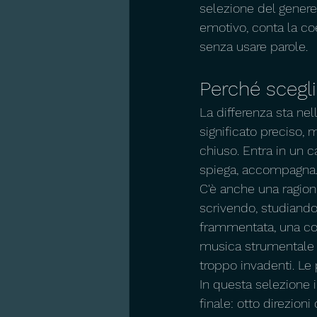
selezione del genere
emotivo, conta la co
senza usare parole.
Perché scegl
La differenza sta ne
significato preciso,
chiuso. Entra in un c
spiega, accompagna
C'è anche una ragione
scrivendo, studiand
frammentata, una com
musica strumentale f
troppo invadenti. Le
In questa selezione il
finale: otto direzion