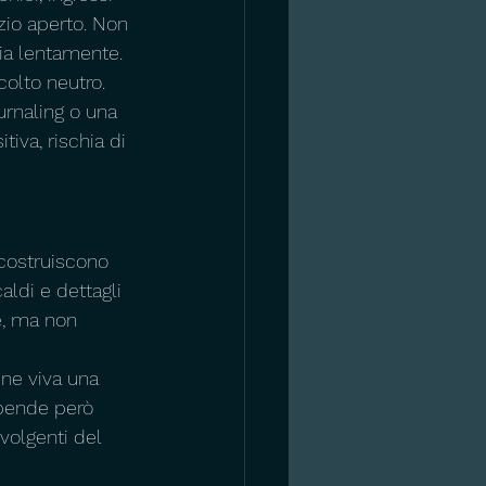
zio aperto. Non 
ia lentamente.
colto neutro. 
rnaling o una 
va, rischia di 
 costruiscono 
ldi e dettagli 
è, ma non 
ene viva una 
ipende però 
nvolgenti del 