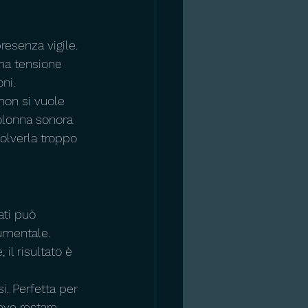
esenza vigile. 
na tensione 
ni.
non si vuole 
colonna sonora 
olverla troppo 
ati può 
umentale. 
il risultato è 
. Perfetta per 
eve restare 