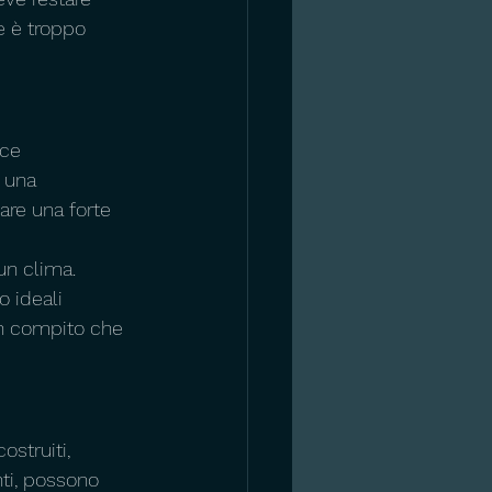
e è troppo 
ce 
 una 
re una forte 
n clima. 
 ideali 
un compito che 
struiti, 
ti, possono 