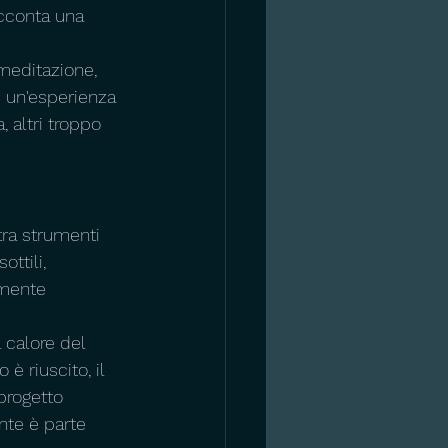
cconta una 
meditazione, 
e un'esperienza 
 altri troppo 
tra strumenti 
ttili, 
amente 
 calore del 
 riuscito, il 
progetto 
nte è parte 