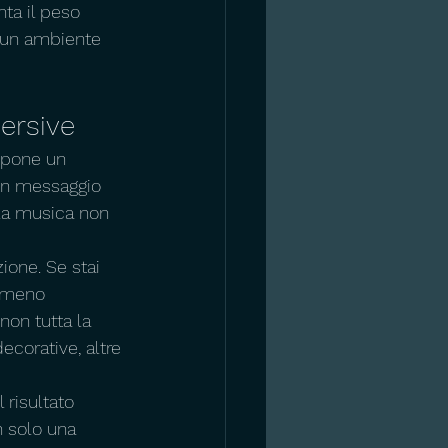
ta il peso 
e un ambiente 
ersive
mpone un 
 un messaggio 
 la musica non 
ione. Se stai 
 meno 
on tutta la 
corative, altre 
 risultato 
n solo una 