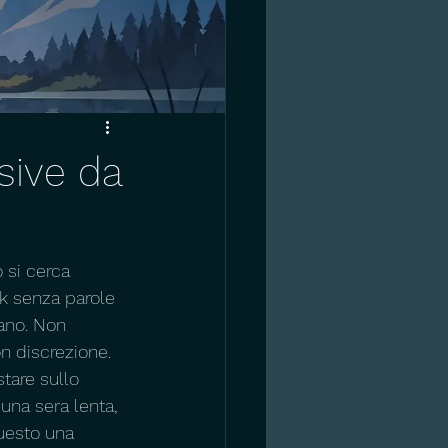
sive da
si cerca 
k senza parole 
ano. Non 
n discrezione.
tare sullo 
una sera lenta, 
questo una 