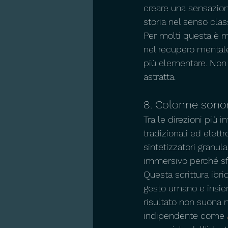
creare una sensazion
storia nel senso cla
Per molti questa è m
nel recupero mentale
più elementare. Non è
astratta.
8. Colonne sonore
Tra le direzioni più 
tradizionali ed elettr
sintetizzatori granu
immersivo perché sfu
Questa scrittura ibr
gesto umano e insiem
risultato non suona n
indipendente come 