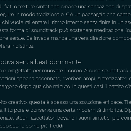
di fiati o texture sintetiche creano una sensazione di spa
eguire in modo tradizionale. C'è un paesaggio che camb
chi vuole rallentare il ritmo interno senza finire in un as
esta forma di soundtrack può sostenere meditazione, jou
ne serale. Se invece manca una vera direzione compositi
era indistinta.
motiva senza beat dominante
ica è progettata per muovere il corpo. Alcune soundtrack
zioni appena accennate, riverberi ampi, sintetizzatori ca
rgono dopo qualche minuto. In questi casi il battito c'
ito creativo, questa è spesso una soluzione efficace. Ti
ita il torpore e conserva una certa modernità timbrica. D
onale: alcuni ascoltatori trovano i suoni sintetici più coi
percepiscono come più freddi.