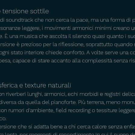
e tensione sottile
 di soundtrack che non cerca la pace, ma una forma di pr
 dissonanze leggere, i movimenti armonici minimi creano u
e. È una musica che ascolta il silenzio quasi quanto i suo
sione è prezioso per la riflessione, soprattutto quando 
ogni stato interiore chiede conforto. A volte serve una 
spesa, capace di stare accanto alla complessità senza ris
ferica e texture naturali
on riverberi lunghi, armonici, echi morbidi e registri delic
 diversa da quella del pianoforte. Più terrena, meno mon
on rumori d'ambiente, field recording o tessiture leggere, 
co.
sione che si adatta bene a chi cerca calore senza enfasi
tura lenta, per momenti di raccoglimento in cui il suono d