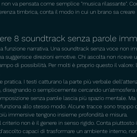
 non va pensata come semplice "musica rilassante". Con
erenza timbrica, conta il modo in cui un brano sa crear
iere 8 soundtrack senza parole imm
lla funzione narrativa. Una soundtrack senza voce non i
 ma suggerisce direzioni emotive. Chi ascolta non riceve
ampo di possibilità. Per molti è proprio questo il valore:
.
 pratica. I testi catturano la parte più verbale dell'attenz
o, disegnando o semplicemente cercando un'atmosfera
posizione senza parole lascia più spazio mentale. Ma n
unziona allo stesso modo. Alcune tracce sono troppo de
 più immersive tengono insieme profondità e misura.
 criterio non è il genere in senso rigido. Conta piuttosto il
i d'ascolto capaci di trasformare un ambiente interno, no